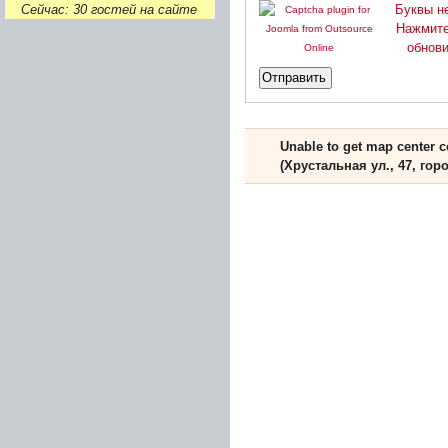
Буквы н
Сейчас: 30 гостей на сайте
Нажмите
обнови
Отправить
Unable to get map center co
(Хрустальная ул., 47, гор