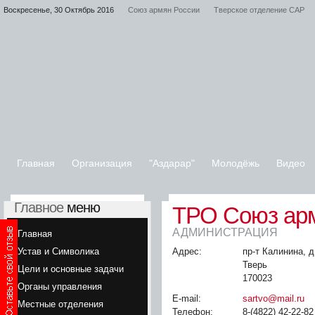
Воскресенье, 30 Октябрь 2016
Союз армян России
Тверское отделение САР
Главная
Организация
"Аздарар"
Молодёжь
Видео
Главное
меню
ТРО Союз ар
АДМИНИСТРАЦИЯ
Главная
Устав и Символика
Адрес:
пр-т Калинина, д.
Тверь
Цели и основные задачи
170023
Органы управления
E-mail:
sartvo@mail.ru
Местные отделения
Телефон:
8-(4822) 42-22-82