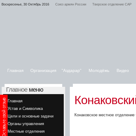
Воскресенье, 30 Октябрь 2016
Союз армян России
Тверское отделение САР
Главная
Организация
"Аздарар"
Молодёжь
Видео
Главное
меню
Конаковски
Главная
Устав и Символика
Конаковское местное отделение 
Цели и основные задачи
Органы управления
Местные отделения