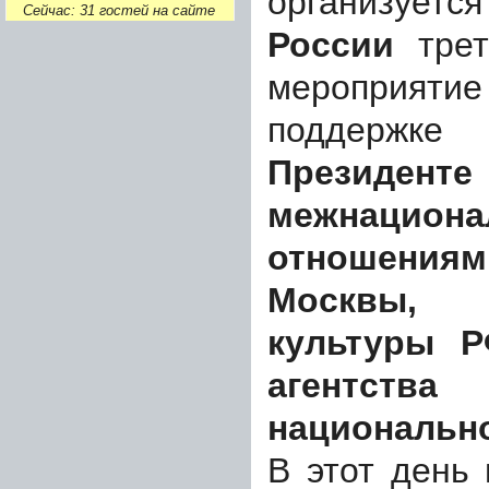
организуе
Сейчас: 31 гостей на сайте
России
трет
мероприяти
поддержке
С
Презид
межнацион
отношения
Москвы,
культуры Р
агентс
национальн
В этот день