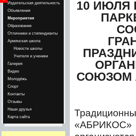
10 ИЮЛЯ
Издательская деятельность
Объявления
ПАРК
Мероприятия
СО
Образование
Отличники и стипендианты
ГРА
Армянская школа
Новости школы
ПРАЗДНИ
Учителя и ученики
ОРГА
Галерея
Видео
СОЮЗОМ 
Молодёжь
Спорт
Контакты
Отзывы
Наши друзья
Традицио
Карта сайта
«АБРИКОС»