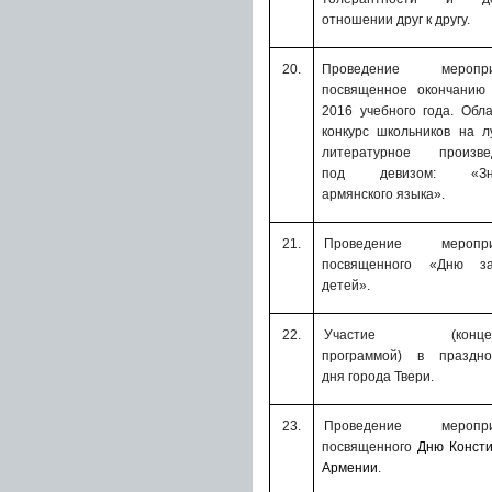
отношении друг к другу.
20.
Проведение меропри
посвященное окончанию 
2016 учебного года. Обл
конкурс школьников на 
литературное произве
под девизом:
«Зна
армянского языка».
21.
Проведение меропри
посвященного «Дню з
детей».
22.
Участие (концер
программой) в праздно
дня города Твери.
23.
Проведение меропри
посвященного
Дню Консти
Армении
.