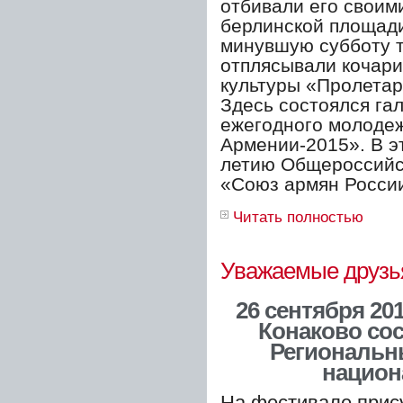
отбивали его своим
берлинской площади
минувшую субботу т
отплясывали кочари
культуры «Пролетар
Здесь состоялся гал
ежегодного молодеж
Армении-2015». В э
летию Общероссийс
«Союз армян Росси
Читать полностью
Уважаемые друзья
26 сентября 201
Конаково сос
Региональн
национ
На фестивале прис