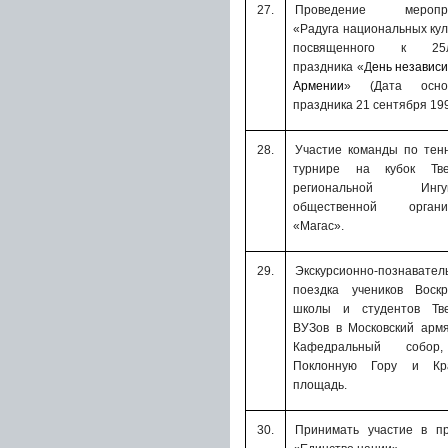
27.
Проведение меропри
«Радуга национальных кул
посвященного к 25л
праздника «Д
ень независ
Армении
» (Дата осно
праздника 21 сентября 1991
28.
Участие команды по тен
турнире на кубок
Тв
региональной Ингуш
общественной органи
«Магас».
29.
Экскурсионно-познавател
поездка учеников Воскр
школы и студентов Тве
ВУЗов в Московский арм
Кафедральный собор
Поклонную Гору и Кр
площадь.
30.
Принимать участие в пр