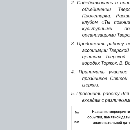
2.
Содействовать и при
объединении Тве
Пролетарка.
Расшир
клубом «Ты помни
культурными о
организациями Тверс
3.
Продолжать работу п
ассоциации Тверской
центрах Тверской
городах Торжок, В. В
4.
Принимать участие 
праздников Святой
Церкви.
5.
Проводить работу для
вкладам с различным
Название мероприяти
№
события, памятной даты
п/п
знаменательной дат