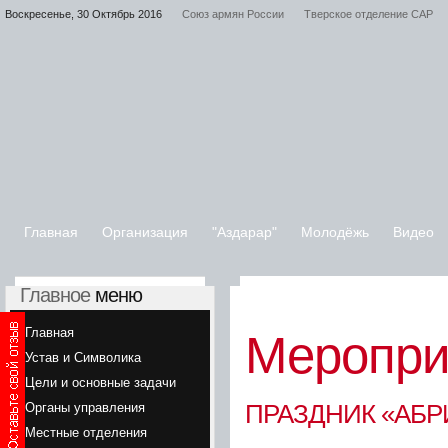
Воскресенье, 30 Октябрь 2016
Союз армян России
Тверское отделение САР
Главная
Организация
"Аздарар"
Молодёжь
Видео
Главное
меню
Главная
Меропри
Устав и Символика
Цели и основные задачи
ПРАЗДНИК «АБР
Органы управления
Местные отделения