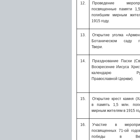
12.
Проведение меропри
посвященные памяти 1,5
погибшим мирным жите
1915 году.
13.
Открытие уголка «Армен
Ботаническом саду г
Твери.
14.
Празднование
Пасхи (
Св
Воскресение Иисуса Хрис
календарю Рус
Православной Церкви)
.
15.
Открытие крест камня (Х
в память 1,5 млн. пог
мирным жителям в 1915 го
16.
Участие в мероприя
посвященных 71-ой годо
победы в Вели