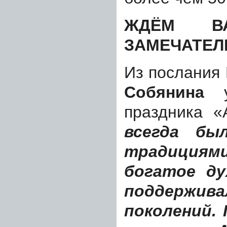
ЖДЁМ В
ЗАМЕЧАТЕЛ
Из послания
Собянина
уч
праздника «
всегда бы
традиция
богатое ду
поддер
поколений.