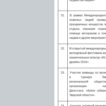
«Единство нации».
31.
В рамках Международног
пожилых людей провед
праздничных концертов, 
отдыха, оказание социа
помощи ветеранам и по
людям и другие мероприят
32.
III
открытый международн
молодежный фестиваль-ко
национальных культур «Ис
дружбы 2016».
33.
Участие команды по вол
в турнире
Тв
региональной обществ
организации нар
Дагестана: «Кубок губер
Тверской области».
34.
Участие активной молоде