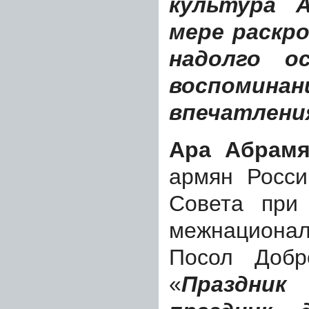
культура 
мере раскр
надолго о
воспоми
впечатлени
Ара Абрамя
армян Росси
Совета при
межнациона
Посол Доб
«
Праздник