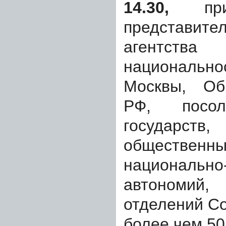
14.30,
при
представит
агентс
национально
Москвы, Об
РФ, посол
государст
обществен
национально
автономи
отделений С
более чем 50