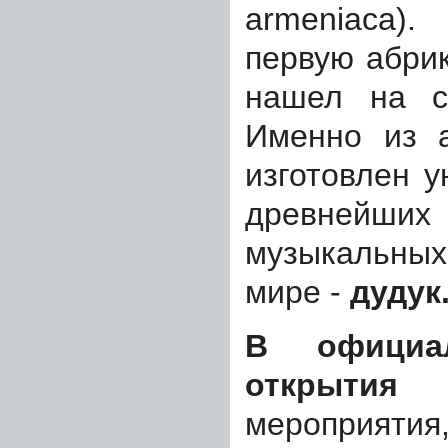
armeniaca).
первую абри
нашел на с
Именно из а
изготовлен 
древне
музыкальны
мире -
дудук
В официа
открытия
п
мероприятия,