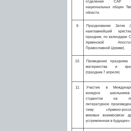
отделения САР с
национальных общин Тве
области.
9.
Празднование Затик (
наиглавнейший христиа
праздник
,
по календарю 
Армянской Апостоль
Православной Церкви).
10.
Проведение праздника 
материнства и крас
(праздник 7 апреля).
11.
Участие в Междунар
конкурсе школьник
студентов на лу
литературное произведе
тему: «Армяно-росси
вековые взаимосвязи: д
устремленная в будущее».