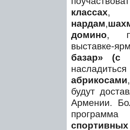
поучаств
классах
нардам
,
шах
домино
, п
выставке-
базар» (с 
насла
абрикосами
будут доста
Армении. Бо
программ
спортивны