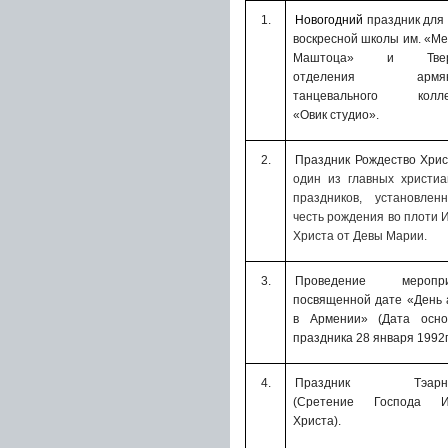
1.
Новогодний
праздник для
воскресной школы им. «М
Маштоца» и Тверс
отделения армянс
танцевального колле
«Овик студио».
2.
Праздник Рождество Хрис
один из главных христиа
праздников, установлен
честь рождения во плоти 
Христа от Девы Марии.
3.
Проведение меропри
посвященной дате «
День 
в Армении» (Дата осно
праздника 28 января 1992г.
4.
Праздник Тэарнд
(Сретение Господа И
Христа).