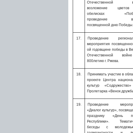
Отечественной во
возложение цвето
обелисках «Побе
проведение ве
посвященной дню Победы
17.
Проведение регионал
мероприятия посвященно
ой годовщине победы в В
Отечественной вой
800летию г. Ржева.
18.
Принимать участие в о
бл
проекте Центра национа
культур «Содружество
Пролетарка «Венок дружб
19.
Проведение меропри
«Диалог культур», посвящ
празднику «День пе
Республики». Тематич
беседы с молодеж
толерантности и до