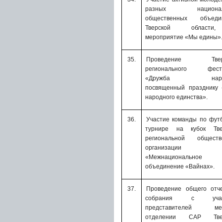
разных национал
общественных объеди
Тверской област
мероприятие «Мы едины»
35.
Проведение Тверс
регионального фест
«Дружба народ
посвященный празднику 
народного единства».
36.
Участие команды по фут
турнире на кубок
Тв
региональной обществ
организации
«Межнациональное
объединение «Вайнах».
37.
Проведение общего отче
собрания с учас
представителей мес
отделении САР Твер